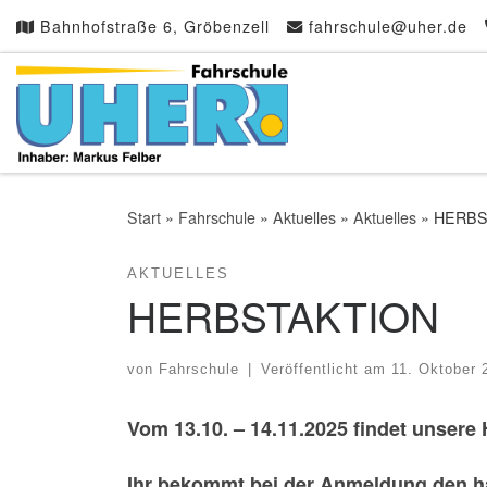
Bahnhofstraße 6, Gröbenzell
fahrschule@uher.de
Zum Inhalt springen
Start
»
Fahrschule
»
Aktuelles
»
Aktuelles
»
HERBS
AKTUELLES
HERBSTAKTION
von
Fahrschule
|
Veröffentlicht am
11. Oktober 
Vom 13.10. – 14.11.2025 findet unsere 
Ihr bekommt bei der Anmeldung den h