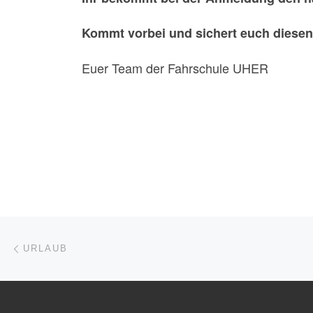
Kommt vorbei und sichert euch diesen 
Euer Team der Fahrschule UHER
Beitragsnavigation
Vorheriger Beitrag
URLAUB